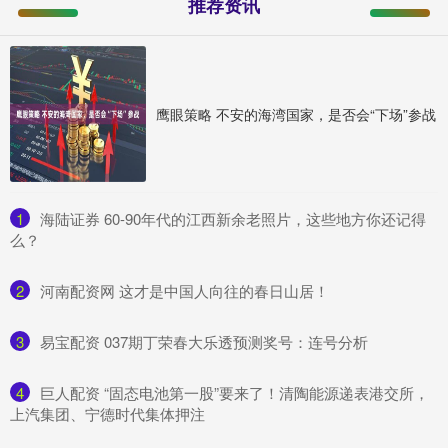
推荐资讯
鹰眼策略 不安的海湾国家，是否会“下场”参战
1
​海陆证券 60-90年代的江西新余老照片，这些地方你还记得
么？
2
​河南配资网 这才是中国人向往的春日山居！
3
​易宝配资 037期丁荣春大乐透预测奖号：连号分析
4
​巨人配资 “固态电池第一股”要来了！清陶能源递表港交所，
上汽集团、宁德时代集体押注