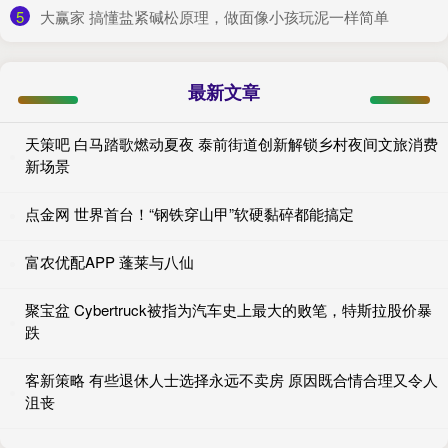
5
​大赢家 搞懂盐紧碱松原理，做面像小孩玩泥一样简单
最新文章
天策吧 白马踏歌燃动夏夜 泰前街道创新解锁乡村夜间文旅消费
新场景
点金网 世界首台！“钢铁穿山甲”软硬黏碎都能搞定
富农优配APP 蓬莱与八仙
聚宝盆 Cybertruck被指为汽车史上最大的败笔，特斯拉股价暴
跌
客新策略 有些退休人士选择永远不卖房 原因既合情合理又令人
沮丧