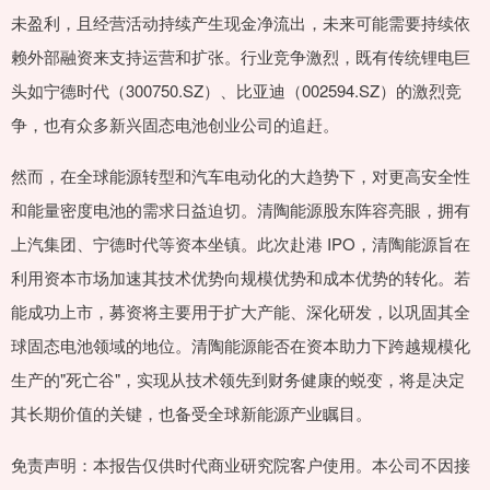
未盈利，且经营活动持续产生现金净流出，未来可能需要持续依
赖外部融资来支持运营和扩张。行业竞争激烈，既有传统锂电巨
头如宁德时代（300750.SZ）、比亚迪（002594.SZ）的激烈竞
争，也有众多新兴固态电池创业公司的追赶。
然而，在全球能源转型和汽车电动化的大趋势下，对更高安全性
和能量密度电池的需求日益迫切。清陶能源股东阵容亮眼，拥有
上汽集团、宁德时代等资本坐镇。此次赴港 IPO，清陶能源旨在
利用资本市场加速其技术优势向规模优势和成本优势的转化。若
能成功上市，募资将主要用于扩大产能、深化研发，以巩固其全
球固态电池领域的地位。清陶能源能否在资本助力下跨越规模化
生产的"死亡谷"，实现从技术领先到财务健康的蜕变，将是决定
其长期价值的关键，也备受全球新能源产业瞩目。
免责声明：本报告仅供时代商业研究院客户使用。本公司不因接