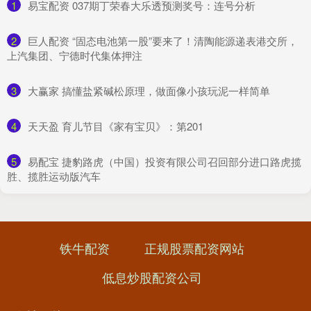
1
​易宝配资 037期丁荣春大乐透预测奖号：连号分析
2
​巨人配资 “固态电池第一股”要来了！清陶能源递表港交所，
上汽集团、宁德时代集体押注
3
​大赢家 搞懂盐紧碱松原理，做面像小孩玩泥一样简单
4
​天天盈 育儿节目《家有宝贝》：第201
5
​易配宝 捷豹路虎（中国）投资有限公司召回部分进口路虎揽
胜、揽胜运动版汽车
铁牛配资
正规股票配资网站
低息炒股配资公司