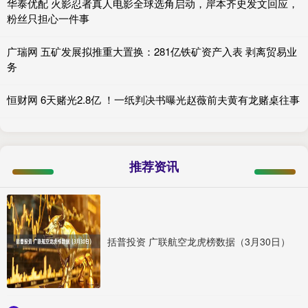
华泰优配 火影忍者真人电影全球选角启动，岸本齐史发文回应，
粉丝只担心一件事
广瑞网 五矿发展拟推重大置换：281亿铁矿资产入表 剥离贸易业
务
恒财网 6天赌光2.8亿 ！一纸判决书曝光赵薇前夫黄有龙赌桌往事
推荐资讯
括普投资 广联航空龙虎榜数据（3月30日）