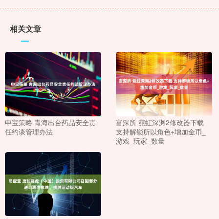
相关文章
申宝策略 青海出台药品安全责
富深所 霓虹深渊2修改器下载
任约谈管理办法
支持解锁所以角色+增加金币_
游戏_玩家_数量