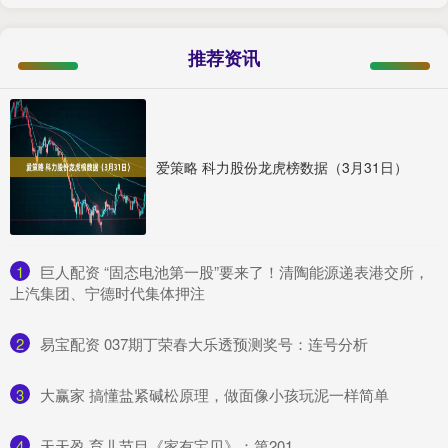
推荐资讯
爱策略 科力股份龙虎榜数据（3月31日）
1
​巨人配资 “固态电池第一股”要来了！清陶能源递表港交所，
上汽集团、宁德时代集体押注
2
​易宝配资 037期丁荣春大乐透预测奖号：连号分析
3
​大赢家 搞懂盐紧碱松原理，做面像小孩玩泥一样简单
4
​天天盈 育儿节目《家有宝贝》：第201