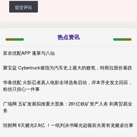
提交评论
热点资讯
富农优配APP 蓬莱与八仙
聚宝盆 Cybertruck被指为汽车史上最大的败笔，特斯拉股价暴跌
华泰优配 火影忍者真人电影全球选角启动，岸本齐史发文回应，
粉丝只担心一件事
广瑞网 五矿发展拟推重大置换：281亿铁矿资产入表 剥离贸易业
务
恒财网 6天赌光2.8亿 ！一纸判决书曝光赵薇前夫黄有龙赌桌往事