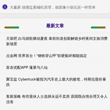
5
​大赢家 搞懂盐紧碱松原理，做面像小孩玩泥一样简单
最新文章
天策吧 白马踏歌燃动夏夜 泰前街道创新解锁乡村夜间文旅消费
新场景
点金网 世界首台！“钢铁穿山甲”软硬黏碎都能搞定
富农优配APP 蓬莱与八仙
聚宝盆 Cybertruck被指为汽车史上最大的败笔，特斯拉股价暴
跌
客新策略 有些退休人士选择永远不卖房 原因既合情合理又令人
沮丧