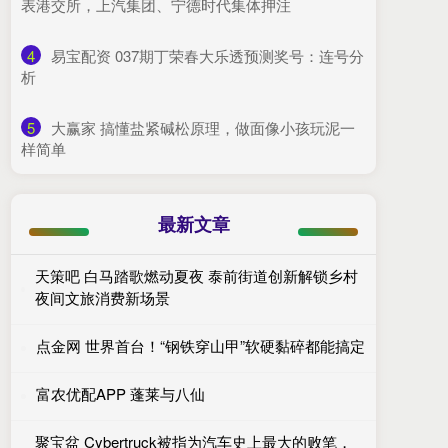
表港交所，上汽集团、宁德时代集体押注
4
​易宝配资 037期丁荣春大乐透预测奖号：连号分
析
5
​大赢家 搞懂盐紧碱松原理，做面像小孩玩泥一
样简单
最新文章
天策吧 白马踏歌燃动夏夜 泰前街道创新解锁乡村
夜间文旅消费新场景
点金网 世界首台！“钢铁穿山甲”软硬黏碎都能搞定
富农优配APP 蓬莱与八仙
聚宝盆 Cybertruck被指为汽车史上最大的败笔，