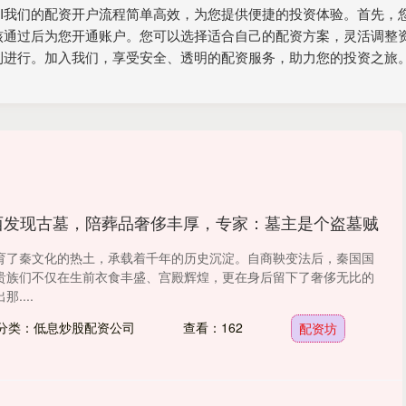
III‌我们的配资开户流程简单高效，为您提供便捷的投资体验。首先
核通过后为您开通账户。您可以选择适合自己的配资方案，灵活调整
利进行。加入我们，享受安全、透明的配资服务，助力您的投资之旅
西发现古墓，陪葬品奢侈丰厚，专家：墓主是个盗墓贼
育了秦文化的热土，承载着千年的历史沉淀。自商鞅变法后，秦国国
贵族们不仅在生前衣食丰盛、宫殿辉煌，更在身后留下了奢侈无比的
....
分类：低息炒股配资公司
查看：162
配资坊