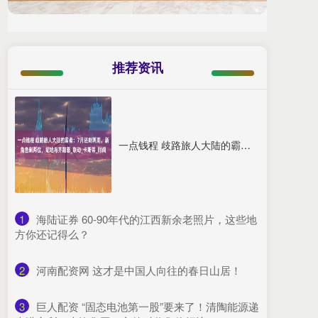
推荐资讯
一点钱程 歧路旅人大陆的霸者：7月还剩两周，新角色剩两位，妮哈与齐路恩_联动_卡斯蒂_时间
1
​海陆证券 60-90年代的江西新余老照片，这些地
方你还记得么？
2
​河南配资网 这才是中国人向往的春日山居！
3
​巨人配资 “固态电池第一股”要来了！清陶能源递