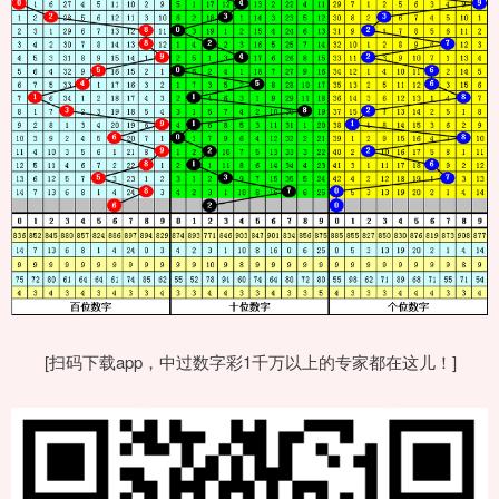
[扫码下载app，中过数字彩1千万以上的专家都在这儿！]