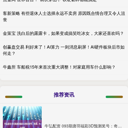
客新策略 有些退休人士选择永远不卖房 原因既合情合理又令人沮
丧
金策宝 洗白后的露露卡，如果变成搞笑吃冰女，大家还喜欢吗？
创赢盘交易 利好来了！AI算力 一则消息刷屏！AI硬件板块后市如
何走？
牛鑫所 车船税15年来首次重大调整！对家庭用车什么影响？
推荐资讯
牛弘配资 093期唐羽福彩3D预测奖号：奇偶、大小分析