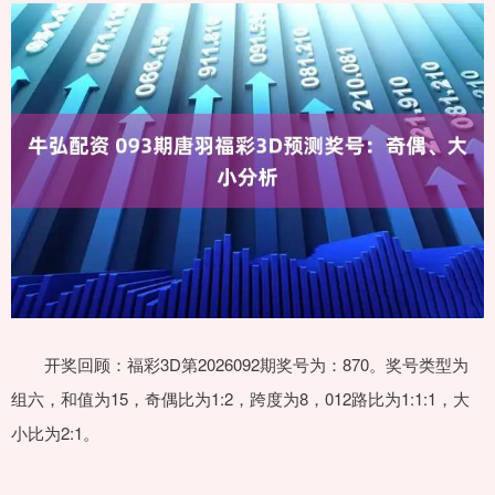
开奖回顾：福彩3D第2026092期奖号为：870。奖号类型为
组六，和值为15，奇偶比为1:2，跨度为8，012路比为1:1:1，大
小比为2:1。