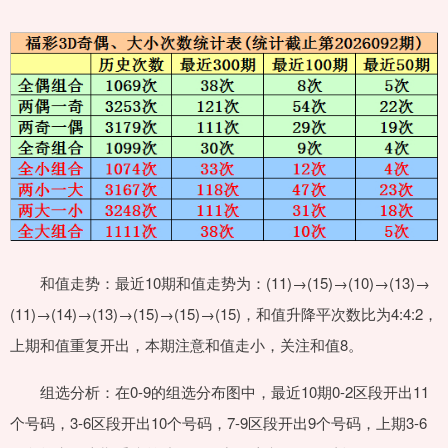
和值走势：最近10期和值走势为：(11)→(15)→(10)→(13)→
(11)→(14)→(13)→(15)→(15)→(15)，和值升降平次数比为4:4:2，
上期和值重复开出，本期注意和值走小，关注和值8。
组选分析：在0-9的组选分布图中，最近10期0-2区段开出11
个号码，3-6区段开出10个号码，7-9区段开出9个号码，上期3-6