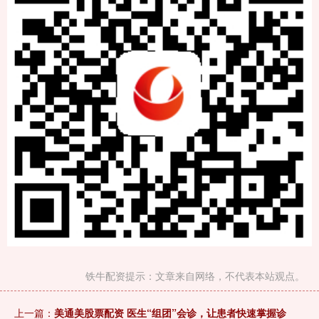
铁牛配资提示：文章来自网络，不代表本站观点。
上一篇：
美通美股票配资 医生“组团”会诊，让患者快速掌握诊