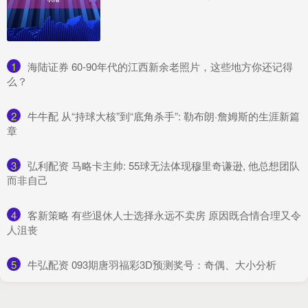
1
​海陆证券 60-90年代的江西新余老照片，这些地方你还记得
么？
2
​牛牛配 从“持球大核”到“底角杀手”: 勒布朗·詹姆斯的生涯新篇
章
3
​弘利配资 马略卡主帅: 55球无法体现穆里奇谦逊, 他总想团队
而非自己
4
​客新策略 有些退休人士选择永远不卖房 原因既合情合理又令
人沮丧
5
​牛弘配资 093期唐羽福彩3D预测奖号：奇偶、大小分析