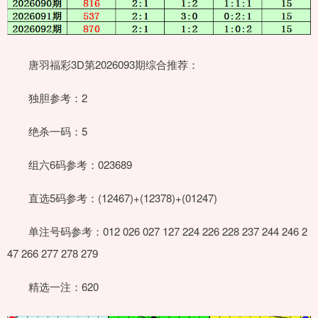
唐羽福彩3D第2026093期综合推荐：
独胆参考：2
绝杀一码：5
组六6码参考：023689
直选5码参考：(12467)+(12378)+(01247)
单注号码参考：012 026 027 127 224 226 228 237 244 246 2
47 266 277 278 279
精选一注：620