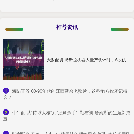
推荐资讯
大财配资 特斯拉机器人量产倒计时，A股供应链启动配套动作频频
1
​海陆证券 60-90年代的江西新余老照片，这些地方你还记得
么？
2
​牛牛配 从“持球大核”到“底角杀手”: 勒布朗·詹姆斯的生涯新篇
章
3
​弘利配资 马略卡主帅: 55球无法体现穆里奇谦逊, 他总想团队