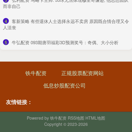
而非自己
4
​客新策略 有些退休人士选择永远不卖房 原因既合情合理又令
人沮丧
5
​牛弘配资 093期唐羽福彩3D预测奖号：奇偶、大小分析
铁牛配资
正规股票配资网站
低息炒股配资公司
友情链接：
Powered by
铁牛配资
RSS地图
HTML地图
Copyright
© 2023-2026