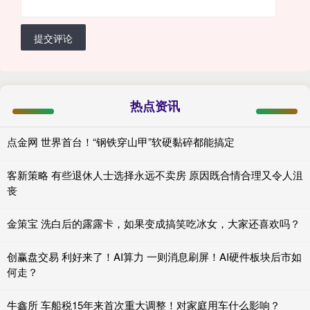
提交评论
热点资讯
点金网 世界首台！“钢铁穿山甲”软硬黏碎都能搞定
客新策略 有些退休人士选择永远不卖房 原因既合情合理又令人沮
丧
金策宝 洗白后的露露卡，如果变成搞笑吃冰女，大家还喜欢吗？
创赢盘交易 利好来了！AI算力 一则消息刷屏！AI硬件板块后市如
何走？
牛鑫所 车船税15年来首次重大调整！对家庭用车什么影响？