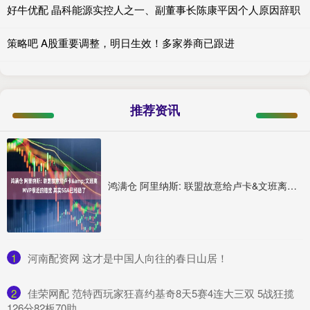
好牛优配 晶科能源实控人之一、副董事长陈康平因个人原因辞职
策略吧 A股重要调整，明日生效！多家券商已跟进
推荐资讯
鸿满仓 阿里纳斯: 联盟故意给卢卡&文班离MVP很近的错觉 其实SGA已经稳了
1
​河南配资网 这才是中国人向往的春日山居！
2
​佳荣网配 范特西玩家狂喜约基奇8天5赛4连大三双 5战狂揽
126分82板70助