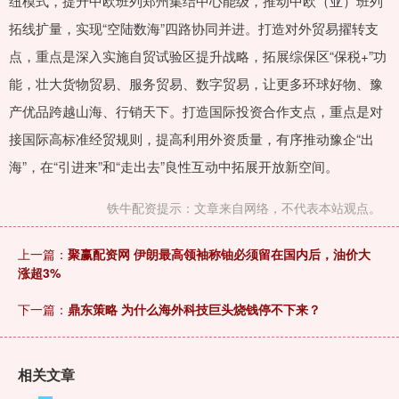
纽模式，提升中欧班列郑州集结中心能级，推动中欧（亚）班列
拓线扩量，实现“空陆数海”四路协同并进。打造对外贸易擢转支
点，重点是深入实施自贸试验区提升战略，拓展综保区“保税+”功
能，壮大货物贸易、服务贸易、数字贸易，让更多环球好物、豫
产优品跨越山海、行销天下。打造国际投资合作支点，重点是对
接国际高标准经贸规则，提高利用外资质量，有序推动豫企“出
海”，在“引进来”和“走出去”良性互动中拓展开放新空间。
铁牛配资提示：文章来自网络，不代表本站观点。
上一篇：
聚赢配资网 伊朗最高领袖称铀必须留在国内后，油价大
涨超3%
下一篇：
鼎东策略 为什么海外科技巨头烧钱停不下来？
相关文章