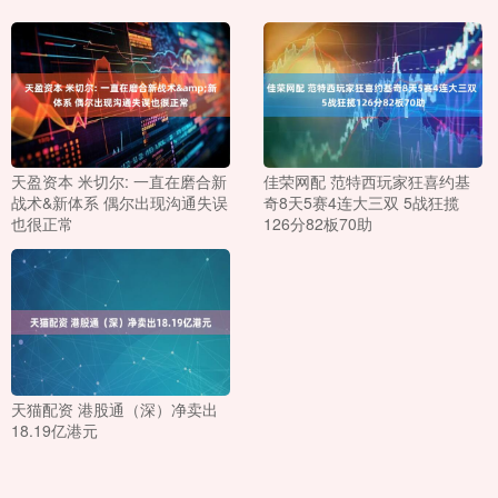
天盈资本 米切尔: 一直在磨合新
佳荣网配 范特西玩家狂喜约基
战术&新体系 偶尔出现沟通失误
奇8天5赛4连大三双 5战狂揽
也很正常
126分82板70助
天猫配资 港股通（深）净卖出
18.19亿港元