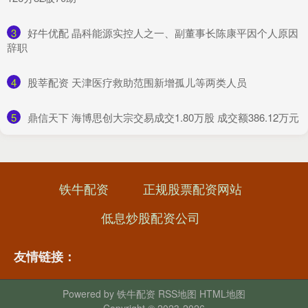
3
​好牛优配 晶科能源实控人之一、副董事长陈康平因个人原因
辞职
4
​股莘配资 天津医疗救助范围新增孤儿等两类人员
5
​鼎信天下 海博思创大宗交易成交1.80万股 成交额386.12万元
铁牛配资
正规股票配资网站
低息炒股配资公司
友情链接：
Powered by
铁牛配资
RSS地图
HTML地图
Copyright
© 2023-2026