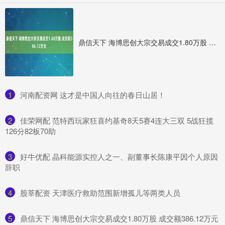
鼎信天下 海博思创大宗交易成交1.80万股 成交额386.12万元
1
​河南配资网 这才是中国人向往的春日山居！
2
​佳荣网配 范特西玩家狂喜约基奇8天5赛4连大三双 5战狂揽
126分82板70助
3
​好牛优配 晶科能源实控人之一、副董事长陈康平因个人原因
辞职
4
​股莘配资 天津医疗救助范围新增孤儿等两类人员
5
​鼎信天下 海博思创大宗交易成交1.80万股 成交额386.12万元