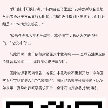
“我们随时可以行动，” 特朗普在马里兰州安德鲁斯联合基地
对记者谈及美方军事行动时说，“我们必须得到正确答案，而且必
须是 100% 满意的答案。”
“如果多等几天能避免战争、减少伤亡，我认为这是值得
的。” 总统补充道。
与此同时，由于伊朗封锁霍尔木兹海峡 —— 全球石油供应的
关键贸易通道 —— 海峡航运仍严重受阻。
国际能源署周四警告，若霍尔木兹海峡不重新开放，今年夏
季石油市场将进入 “红色警戒区”。国际能源署署长法提赫・比罗
尔表示，夏季出行旺季需求回升，全球石油库存将持续消耗。