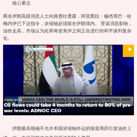
核心要点
两名伊朗高级消息人士向路透社透露，阿亚图拉・穆杰塔巴・哈
梅内伊已下达指令，浓缩铀必须留在伊朗境内。 受该消息影响，
油价走高，市场认为此举将使美伊之间正在进行的和平谈判复杂
化。
伊朗最高领袖不允许本国浓缩铀外运的报道周四引发油价上