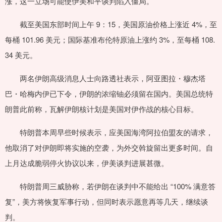
涨，这一立场可能使伊美和平谈判陷入僵局。
截至美国东部时间上午 9：15，美国原油价格上涨近 4%，至
每桶 101.96 美元；国际基准布伦特原油上涨约 3%，至每桶 108.
34 美元。
两名伊朗高级消息人士向路透社表示，阿亚图拉・穆杰塔
巴・哈梅内伊已下令，伊朗的浓缩铀必须留在国内。美国总统特
朗普此前称，瓦解伊朗核计划是美国对伊作战的核心目标。
特朗普本周早些时候表示，应美国海湾阿拉伯盟友的请求，
他取消了对伊朗即将实施的空袭，为外交斡旋留出更多时间。自
上月达成脆弱停火协议以来，伊美谈判进展甚微。
特朗普周三威胁称，若伊朗在谈判中不能给出 “100% 满意答
复”，美方将恢复军事行动，但同时表示愿意再等几天，继续谈
判。