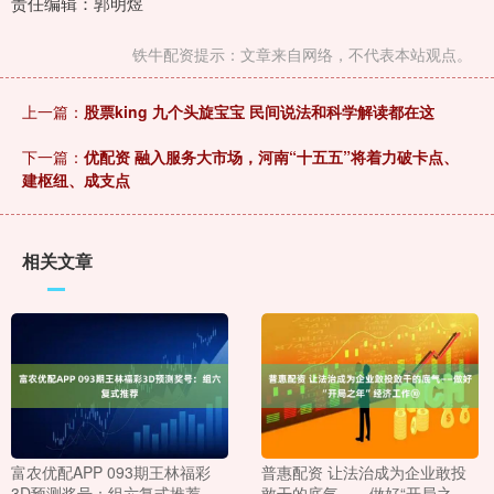
责任编辑：郭明煜
铁牛配资提示：文章来自网络，不代表本站观点。
上一篇：
股票king 九个头旋宝宝 民间说法和科学解读都在这
下一篇：
优配资 融入服务大市场，河南“十五五”将着力破卡点、
建枢纽、成支点
相关文章
富农优配APP 093期王林福彩
普惠配资 让法治成为企业敢投
3D预测奖号：组六复式推荐
敢干的底气——做好“开局之